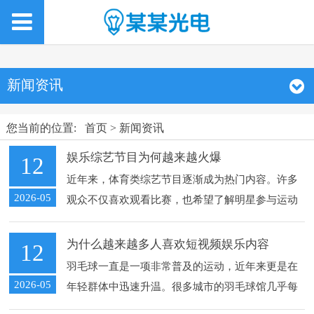
新闻资讯
您当前的位置:
首页
>
新闻资讯
娱乐综艺节目为何越来越火爆
12
近年来，体育类综艺节目逐渐成为热门内容。许多
2026-05
观众不仅喜欢观看比赛，也希望了解明星参与运动
时的真实表现。无论是篮球竞技、足球挑战还是户
外运动节目，都吸引了大量观众...
为什么越来越多人喜欢短视频娱乐内容
12
羽毛球一直是一项非常普及的运动，近年来更是在
2026-05
年轻群体中迅速升温。很多城市的羽毛球馆几乎每
天都处于满员状态。随着体育内容传播越来越广，