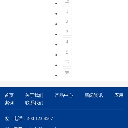
上
一
1
页
2
3
4
5
下
一
末
页
页
首页
关于我们
产品中心
新闻资讯
应用
案例
联系我们
电话：400-123-4567