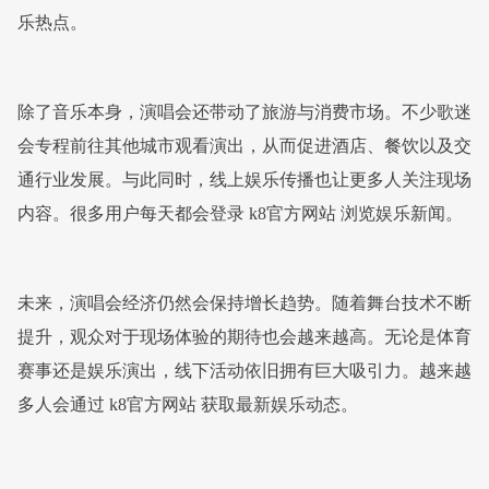
乐热点。
除了音乐本身，演唱会还带动了旅游与消费市场。不少歌迷
会专程前往其他城市观看演出，从而促进酒店、餐饮以及交
通行业发展。与此同时，线上娱乐传播也让更多人关注现场
内容。很多用户每天都会登录 k8官方网站 浏览娱乐新闻。
未来，演唱会经济仍然会保持增长趋势。随着舞台技术不断
提升，观众对于现场体验的期待也会越来越高。无论是体育
赛事还是娱乐演出，线下活动依旧拥有巨大吸引力。越来越
多人会通过 k8官方网站 获取最新娱乐动态。